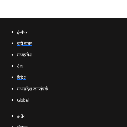
ई‑पेपर
बड़ी खबर
मध्‍यप्रदेश
देश
विदेश
मध्यप्रदेश जनसंपर्क
Global
इंदौर