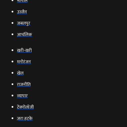
भोपाल
उज्‍जैन
जबलपुर
आचंलिक
खरी-खरी
मनोरंजन
खेल
राजनीति
व्‍यापार
टेक्‍नोलॉजी
ज़रा हटके