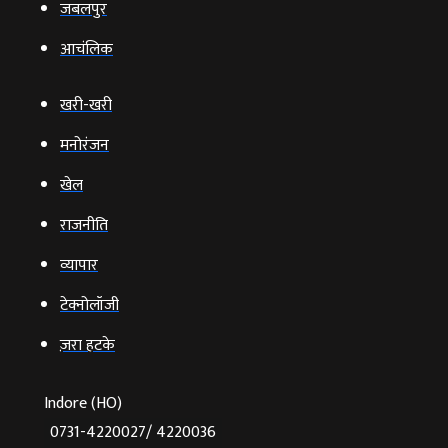
जबलपुर
आचंलिक
खरी-खरी
मनोरंजन
खेल
राजनीति
व्‍यापार
टेक्‍नोलॉजी
ज़रा हटके
Indore (HO)
0731-4220027/ 4220036