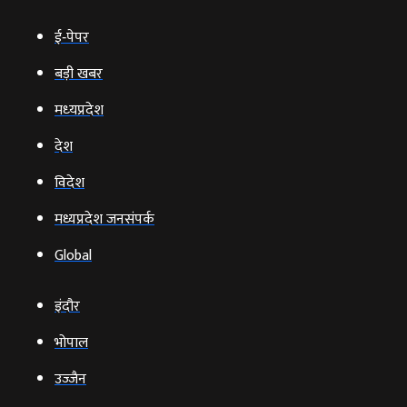
ई‑पेपर
बड़ी खबर
मध्‍यप्रदेश
देश
विदेश
मध्यप्रदेश जनसंपर्क
Global
इंदौर
भोपाल
उज्‍जैन