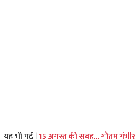
यह भी पढ़ें |
15 अगस्त की सुबह… गौतम गंभीर