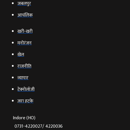
जबलपुर
आचंलिक
खरी-खरी
मनोरंजन
खेल
राजनीति
व्‍यापार
टेक्‍नोलॉजी
ज़रा हटके
Indore (HO)
0731-4220027/ 4220036