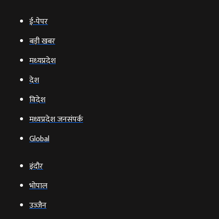
ई‑पेपर
बड़ी खबर
मध्‍यप्रदेश
देश
विदेश
मध्यप्रदेश जनसंपर्क
Global
इंदौर
भोपाल
उज्‍जैन