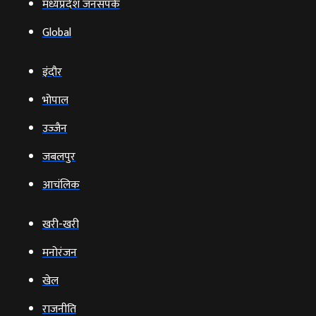
मध्यप्रदेश जनसंपर्क
Global
इंदौर
भोपाल
उज्‍जैन
जबलपुर
आचंलिक
खरी-खरी
मनोरंजन
खेल
राजनीति