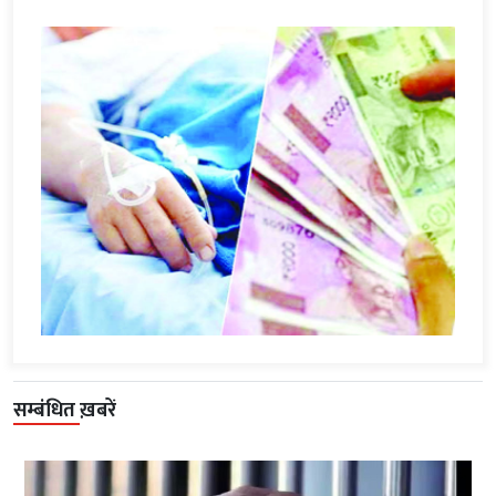
सम्बंधित ख़बरें