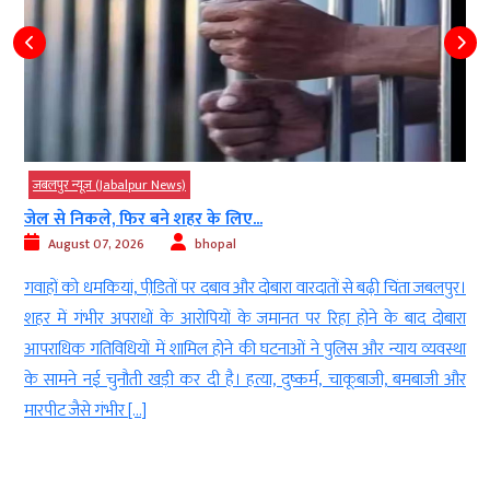
जबलपुर न्यूज़ (Jabalpur News)
27% ओबीसी आरक्षण मामले में हाईकोर्ट ने सुरक्षित...
August 06, 2026
bhopal
।
जबलपुर। उच्च न्यायालय में बहुचर्चित 27 प्रतिशत ओबीसी आरक्षण से जुड़े मामलों
ा
की सुनवाई अब पूरी हो चुकी है। अदालत की डिवीजन बेंच ने लगातार 15 दिनों तक
ा
चली लंबी और विस्तृत बहस के बाद इस महत्वपूर्ण मामले में अपना निर्णय सुरक्षित
र
रख लिया है। इस फैसले पर पूरे प्रदेश के युवाओं और अभ्यर्थियों की […]