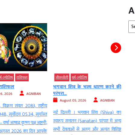
A
Arc
-ज्‍योतिष
राशिफल
जीवनशैली
धर्म-ज्‍योतिष
जीवन
राशिफल
भगवान शिव के भस्म धारण करने की
Sur
परंपरा...
लगेगा
, 2026
AGNIBAN
August 05, 2026
AGNIBAN
Au
विक्रम संवत 2083, राष्ट्रीय
नई दिल्ली । भगवान शिव (Shiva) का
नई दि
 सूर्योदय 05.34, सूर्यास्त
स्वरूप सनातन (Sanatan) परंपरा में अन्य
महत्वप
र्षा आषाढ़ कृष्ण पक्ष अष्टमी,
सभी देवताओं से अलग और अत्यंत विशिष्ट
Ecli
 अगस्त 2026 का दिन आपके