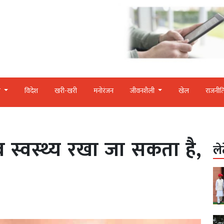
र
विदेश
खरी-खरी
मनोरंजन
जीवनशैली
खेल
राजनीत
 स्‍वस्‍थ्‍य रखा जा सकता है,
ले