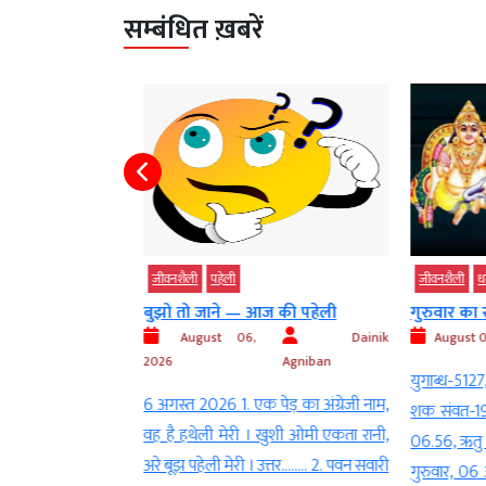
सम्बंधित ख़बरें
ोतिष
जीवनशैली
पहेली
जीवनशैली
धर्म
यी पाताल भुवनेश्वर
बुझो तो जाने — आज की पहेली
गुरुवार का 
August 06,
Dainik
August 06
AGNIBAN
2026
Agniban
युगाब्ध-5127, 
ड (Uttarakhand) के
6 अगस्त 2026 1. एक पेड़ का अंग्रेजी नाम,
शक संवत-1948,
horagarh District)
वह है हथेली मेरी । खुशी ओमी एकता रानी,
06.56, ऋतु – व
िकट स्थित पाताल
अरे बूझ पहेली मेरी । उत्तर…….. 2. पवन सवारी
गुरुवार, 06