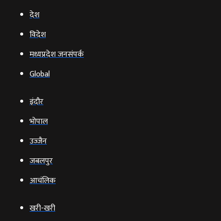
देश
विदेश
मध्यप्रदेश जनसंपर्क
Global
इंदौर
भोपाल
उज्‍जैन
जबलपुर
आचंलिक
खरी-खरी