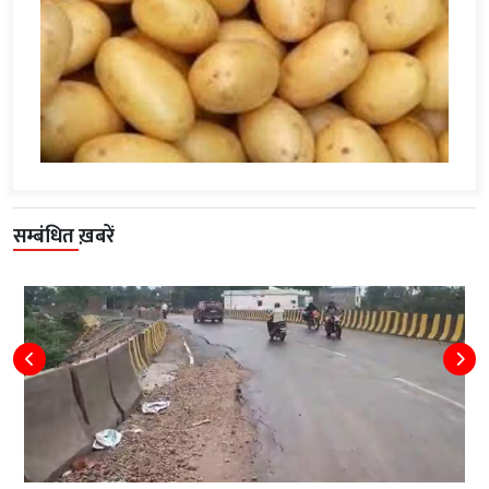
सम्बंधित ख़बरें