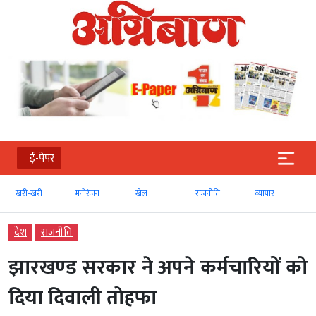
ई-पेपर
खरी-खरी
मनोरंजन
खेल
राजनीति
व्‍यापार
ट
देश
राजनीति
झारखण्‍ड सरकार ने अपने कर्मचारियों को
दिया दिवाली तोहफा