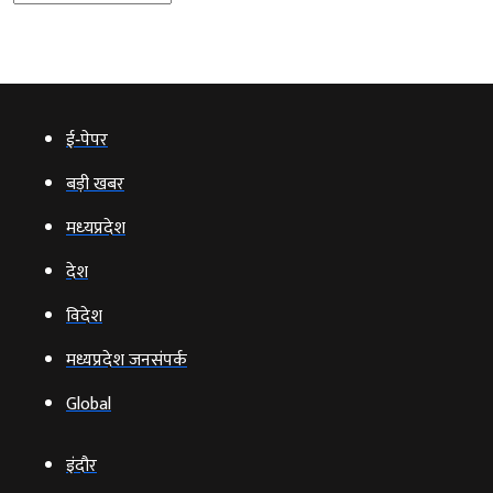
ई‑पेपर
बड़ी खबर
मध्‍यप्रदेश
देश
विदेश
मध्यप्रदेश जनसंपर्क
Global
इंदौर