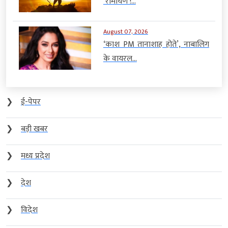
‘रामायण’!...
August 07, 2026
‘काश PM तानाशाह होते’, नाबालिग
के वायरल...
❯
ई-पेपर
❯
बड़ी खबर
❯
मध्य प्रदेश
❯
देश
❯
विदेश