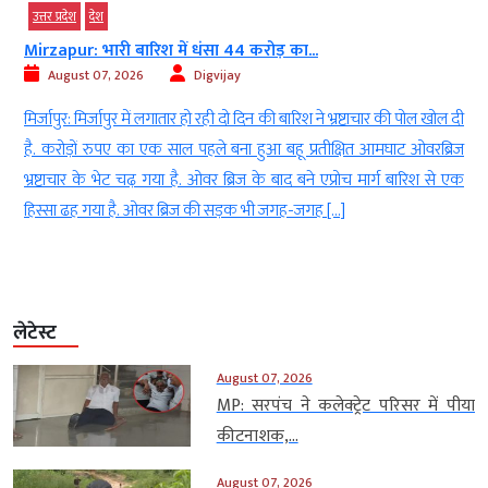
श
देश
मध्‍यप्रदेश
ारी बारिश में धंसा 44 करोड़ का...
हरैया में पुल की 
7, 2026
Digvijay
August 07, 2
्जापुर में लगातार हो रही दो दिन की बारिश ने भ्रष्टाचार की पोल खोल दी
हरैया: देश की त
रुपए का एक साल पहले बना हुआ बहू प्रतीक्षित आमघाट ओवरब्रिज
हकीकत बयां करती
 भेट चढ़ गया है. ओवर ब्रिज के बाद बने एप्रोच मार्ग बारिश से एक
लिए एक सपना बने ह
या है. ओवर ब्रिज की सड़क भी जगह-जगह […]
गांव इसका जीता-ज
लेटेस्ट
August 07, 2026
MP: सरपंच ने कलेक्ट्रेट परिसर में पीया
कीटनाशक,...
August 07, 2026