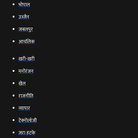
भोपाल
उज्‍जैन
जबलपुर
आचंलिक
खरी-खरी
मनोरंजन
खेल
राजनीति
व्‍यापार
टेक्‍नोलॉजी
ज़रा हटके