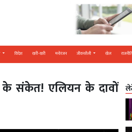
र
विदेश
खरी-खरी
मनोरंजन
जीवनशैली
खेल
राजनीत
न के संकेत! एलियन के दावों
ले