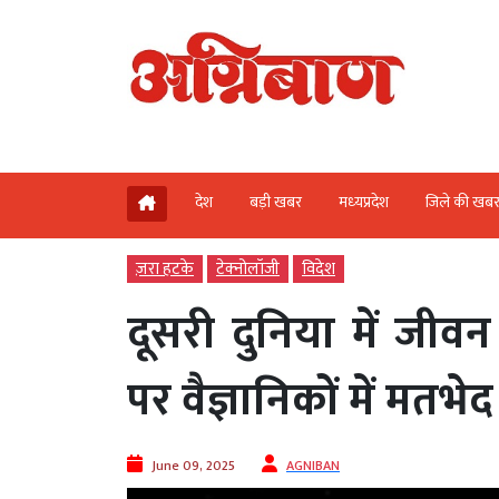
देश
बड़ी खबर
मध्‍यप्रदेश
जिले की खब
ज़रा हटके
टेक्‍नोलॉजी
विदेश
दूसरी दुनिया में जीव
पर वैज्ञानिकों में मतभेद
June 09, 2025
AGNIBAN