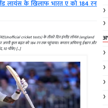
ंग्लैंड लायंस के खिलाफ भारत ए को 184 रन
❯
❯
अ
ेस्ट(Unofficial cricket tests) के तीसरे दिन इंग्लैंड लॉयंस (england
कर अपनी कुल बढ़त को 184 रन तक पहुंचाया। कप्तान अभिमन्यु ईश्वरन और
द, 10 चौके) […]
❯
❯
❯
❯