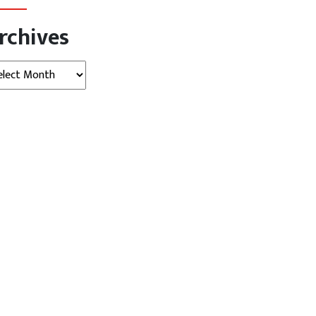
rchives
hives
हटके
विदेश
व्‍यापार
ज़रा हटके
रक्की का केंद्र था उत्तर कोरिया,
गर्मी और कीड़ों के बढ़ते खतरे के बीच...
.
July 22, 2026
AGNIBAN