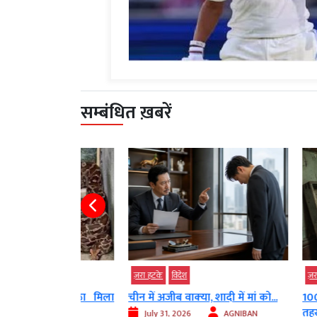
सम्बंधित ख़बरें
ज़रा हटके
विदेश
ज़रा हटके
विद
मारकर बैठा मिला
चीन में अजीब वाक्‍या, शादी में मां को...
100 साल पुर
तहखाना,...
July 31, 2026
AGNIBAN