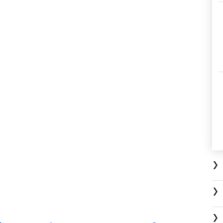
❯
❯
❯