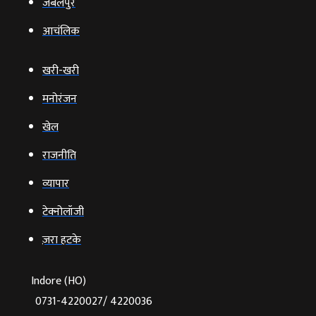
जबलपुर
आचंलिक
खरी-खरी
मनोरंजन
खेल
राजनीति
व्‍यापार
टेक्‍नोलॉजी
ज़रा हटके
Indore (HO)
0731-4220027/ 4220036