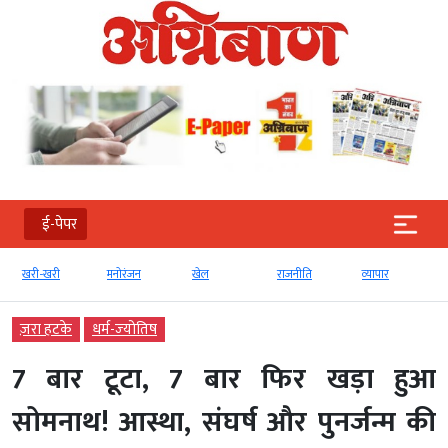
ई-पेपर
खरी-खरी
मनोरंजन
खेल
राजनीति
व्‍यापार
ज़रा हटके
धर्म-ज्‍योतिष
7 बार टूटा, 7 बार फिर खड़ा हुआ
सोमनाथ! आस्था, संघर्ष और पुनर्जन्म की