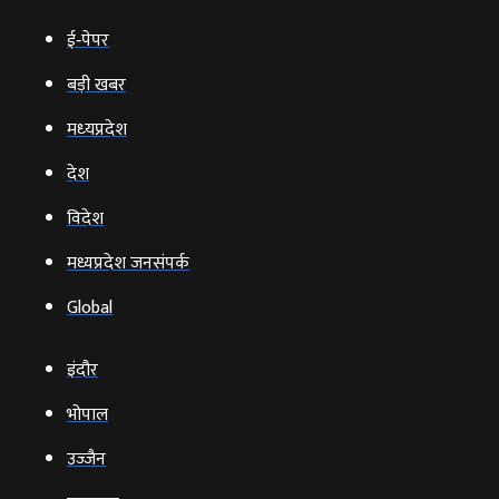
ई‑पेपर
बड़ी खबर
मध्‍यप्रदेश
देश
विदेश
मध्यप्रदेश जनसंपर्क
Global
इंदौर
भोपाल
उज्‍जैन