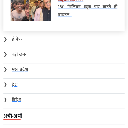
150 मिलियन व्यूज पार करते ही
वायरल...
❯
ई-पेपर
❯
बड़ी खबर
❯
मध्य प्रदेश
❯
देश
❯
विदेश
अभी-अभी