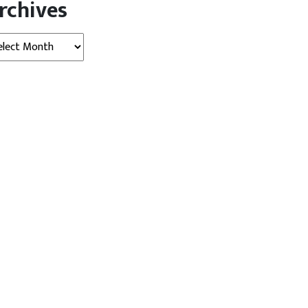
rchives
hives