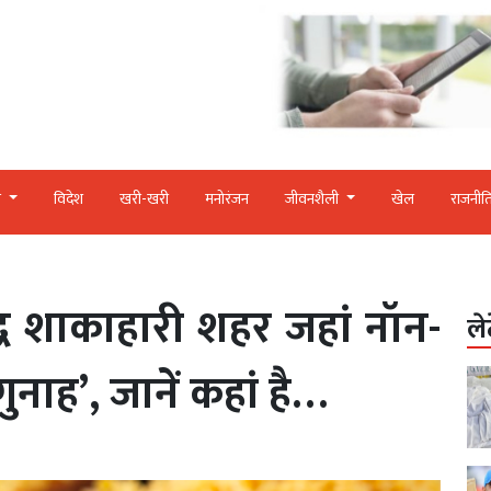
र
विदेश
खरी-खरी
मनोरंजन
जीवनशैली
खेल
राजनीत
द्ध शाकाहारी शहर जहां नॉन-
ले
ुनाह’, जानें कहां है…