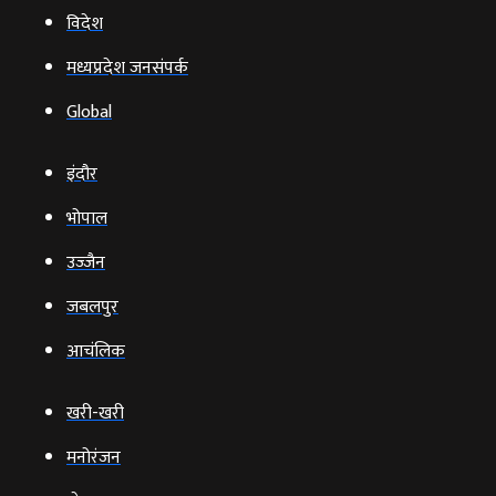
विदेश
मध्यप्रदेश जनसंपर्क
Global
इंदौर
भोपाल
उज्‍जैन
जबलपुर
आचंलिक
खरी-खरी
मनोरंजन