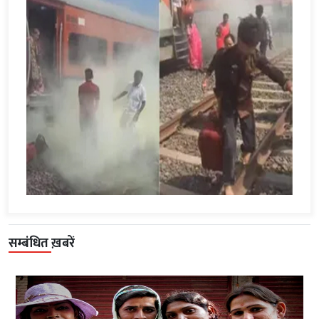
सम्बंधित ख़बरें