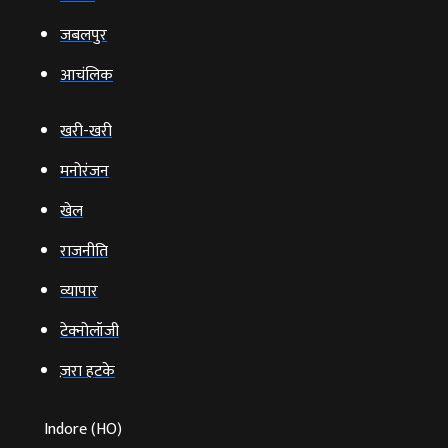
जबलपुर
आचंलिक
खरी-खरी
मनोरंजन
खेल
राजनीति
व्‍यापार
टेक्‍नोलॉजी
ज़रा हटके
Indore (HO)