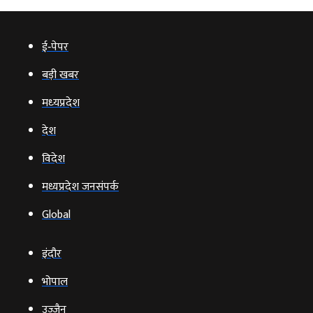
ई‑पेपर
बड़ी खबर
मध्‍यप्रदेश
देश
विदेश
मध्यप्रदेश जनसंपर्क
Global
इंदौर
भोपाल
उज्‍जैन