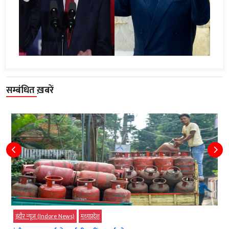
सम्बंधित ख़बरें
इंदौर न्यूज़ (Indore News)
मध्‍यप्रदेश