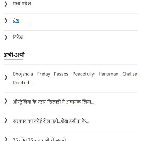
❯
मध्य प्रदेश
❯
देश
❯
विदेश
अभी-अभी
Bhojshala Friday Passes Peacefully: Hanuman Chalisa
❯
Recited...
❯
ऑस्ट्रेलिया के स्टार खिलाड़ी ने अचानक लिया...
❯
सरकार का कोई रोल नहीं…शेख हसीना के...
❯
75 लोग 75 हजार भी हो सकते...