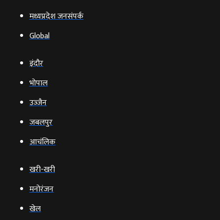
मध्यप्रदेश जनसंपर्क
Global
इंदौर
भोपाल
उज्‍जैन
जबलपुर
आचंलिक
खरी-खरी
मनोरंजन
खेल