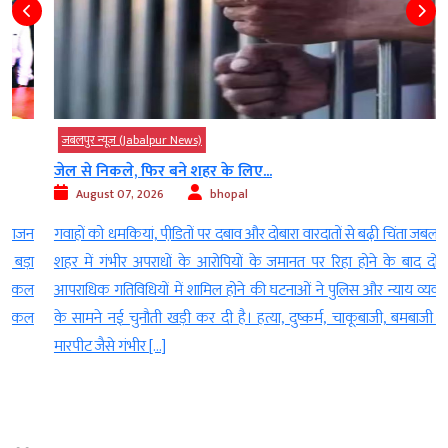
जबलपुर न्यूज़ (Jabalpur News)
जेल से निकले, फिर बने शहर के लिए...
August 07, 2026
bhopal
न
गवाहों को धमकियां, पीडि़तों पर दबाव और दोबारा वारदातों से बढ़ी चिंता जबलपुर।
ा
शहर में गंभीर अपराधों के आरोपियों के जमानत पर रिहा होने के बाद दोबारा
ल
आपराधिक गतिविधियों में शामिल होने की घटनाओं ने पुलिस और न्याय व्यवस्था
ल
के सामने नई चुनौती खड़ी कर दी है। हत्या, दुष्कर्म, चाकूबाजी, बमबाजी और
मारपीट जैसे गंभीर […]