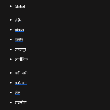
Global
इंदौर
भोपाल
उज्‍जैन
जबलपुर
आचंलिक
खरी-खरी
मनोरंजन
खेल
राजनीति