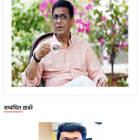
सम्बंधित ख़बरें