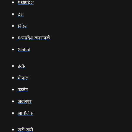
मध्‍यप्रदेश
देश
विदेश
मध्यप्रदेश जनसंपर्क
Global
इंदौर
भोपाल
उज्‍जैन
जबलपुर
आचंलिक
खरी-खरी