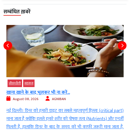
सम्बंधित ख़बरें
जीवनशैली
स्‍वास्‍थ्‍य
महिलाओं और पुरुषों में अलग-अलग होते हैं कार्डियक...
August 08, 2026
AGNIBAN
part)
नई दिल्‍ली । बीते कुछ समय में देश (Country) में लगातार दिल से जुड़
नर्जी
बीमारियों (diseases) के मामले तेजी से बढ़ रहे हैं। इन दिनों न सिर्फ बुजुर्गो
ा है.
(elders) बल्कि युवाओं (youth) में भी लगातार कार्डियक अरेस्ट (cardia