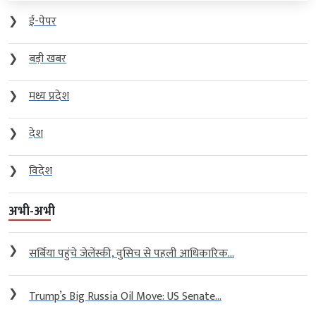
❯
ई-पेपर
❯
बड़ी खबर
❯
मध्य प्रदेश
❯
देश
❯
विदेश
अभी-अभी
❯
सर्बिया पहुंचे जेलेंस्की, वुसिच से पहली आधिकारिक...
❯
Trump’s Big Russia Oil Move: US Senate...