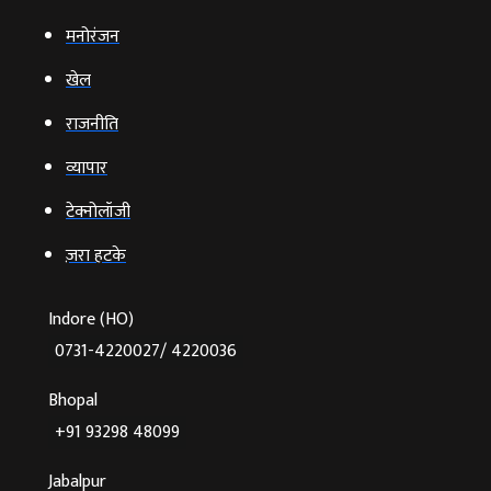
मनोरंजन
खेल
राजनीति
व्‍यापार
टेक्‍नोलॉजी
ज़रा हटके
Indore (HO)
0731-4220027/ 4220036
Bhopal
+91 93298 48099
Jabalpur