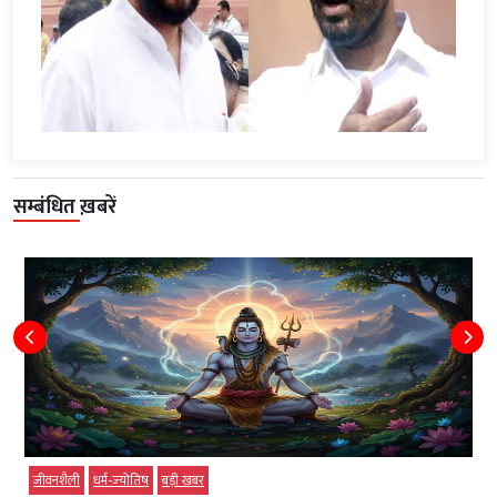
सम्बंधित ख़बरें
जीवनशैली
धर्म-ज्‍योतिष
बड़ी खबर