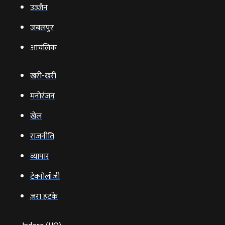
उज्‍जैन
जबलपुर
आचंलिक
खरी-खरी
मनोरंजन
खेल
राजनीति
व्‍यापार
टेक्‍नोलॉजी
ज़रा हटके