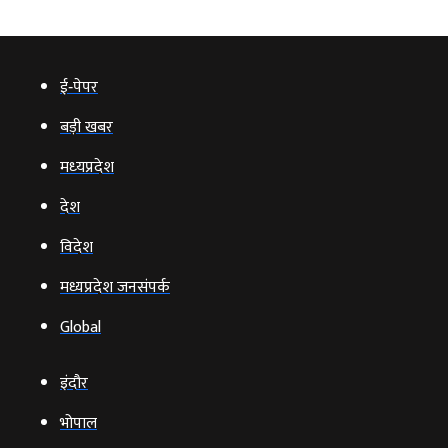
ई‑पेपर
बड़ी खबर
मध्‍यप्रदेश
देश
विदेश
मध्यप्रदेश जनसंपर्क
Global
इंदौर
भोपाल