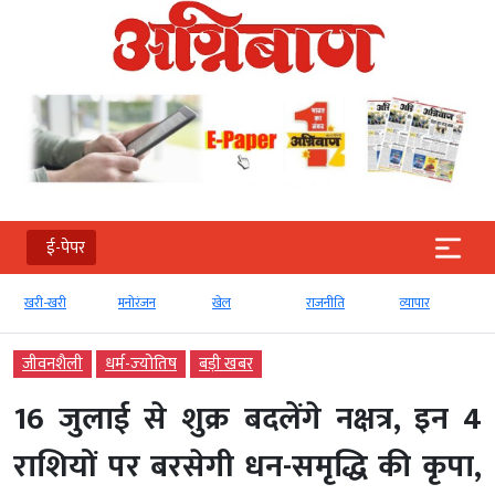
ई-पेपर
खरी-खरी
मनोरंजन
खेल
राजनीति
व्‍यापार
जीवनशैली
धर्म-ज्‍योतिष
बड़ी खबर
16 जुलाई से शुक्र बदलेंगे नक्षत्र, इन 4
राशियों पर बरसेगी धन-समृद्धि की कृपा,