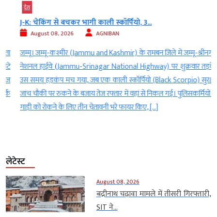
देश
J-K: चेकिंग से बचकर भागी काली स्कॉर्पियो, 3...
August 08, 2026
AGNIBAN
ा
जम्मू। जम्मू-कश्मीर (Jammu and Kashmir) के रामबन जिले में जम्मू-श्रीनगर
े
नेशनल हाईवे (Jammu-Srinagar National Highway) पर शुक्रवार तड़के
ज
उस समय हड़कंप मच गया, जब एक काली स्कॉर्पियो (Black Scorpio) सुरक्षा
े
जांच चौकी पर रुकने के बजाय तेज रफ्तार में वहां से निकल गई। पुलिसकर्मियों ने
गाड़ी को रोकने के लिए तीन चेतावनी भरे फायर किए, […]
लेटेस्ट
August 08, 2026
बद्रीनाथ चढ़ावा मामले में तीसरी गिरफ्तारी,
SIT ने...