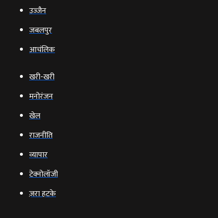
उज्‍जैन
जबलपुर
आचंलिक
खरी-खरी
मनोरंजन
खेल
राजनीति
व्‍यापार
टेक्‍नोलॉजी
ज़रा हटके