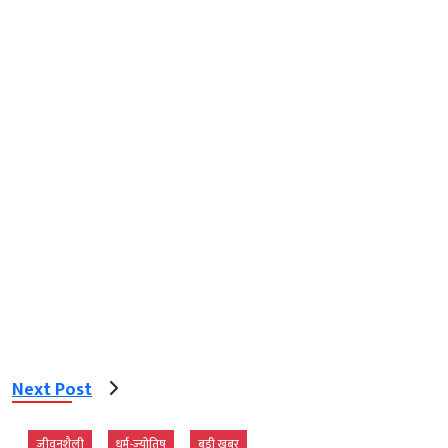
Next Post
जीवनशैली
धर्म-ज्‍योतिष
बड़ी खबर