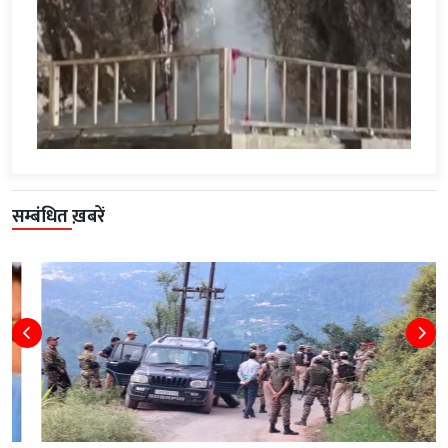
सम्बंधित ख़बरें