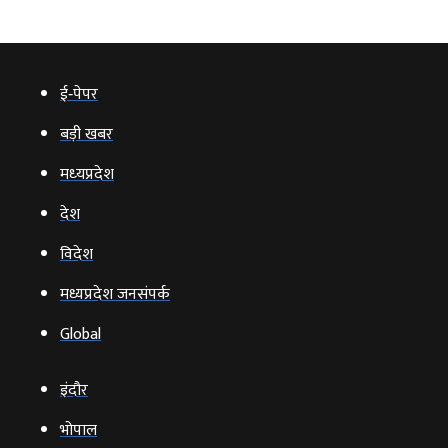
ई‑पेपर
बड़ी खबर
मध्‍यप्रदेश
देश
विदेश
मध्यप्रदेश जनसंपर्क
Global
इंदौर
भोपाल