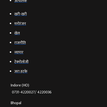
आचंलिक
खरी-खरी
मनोरंजन
खेल
राजनीति
व्‍यापार
टेक्‍नोलॉजी
ज़रा हटके
Indore (HO)
0731-4220027/ 4220036
Bhopal