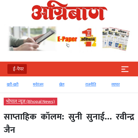
ई-पेपर
खरी-खरी
मनोरंजन
खेल
राजनीति
व्‍यापार
भोपाल न्यूज़ (Bhopal News)
साप्ताहिक कॉलम: सुनी सुनाई… रवीन्द्र
जैन