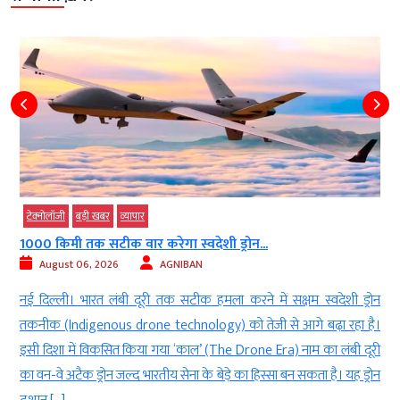
बड़ी खबर
मध्‍यप्रदेश
MP में अब तक सामान्य से 18% कम...
August 06, 2026
AGNIBAN
न
भोपाल । मध्य प्रदेश (Madhya Pradesh) में मानसून सीजन (Monsoon
।
Season) का आधे से ज्यादा समय बीत चुका है, लेकिन बारिश (Rainfall) का
ी
ग्राफ अब भी सामान्य से काफी नीचे बना हुआ है। प्रदेश में अब तक 16.3 इंच
न
बारिश हुई है, जो औसत से 18 प्रतिशत कम है। हालात ऐसे हैं कि अधिकांश जिलों