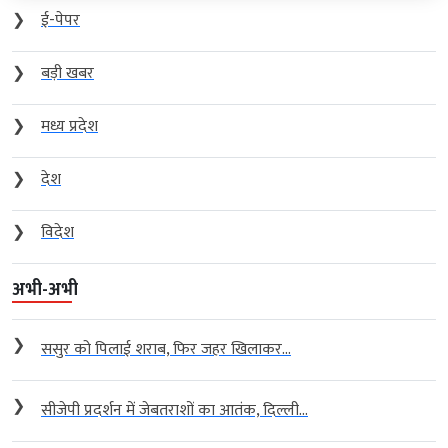
❯
ई-पेपर
❯
बड़ी खबर
❯
मध्य प्रदेश
❯
देश
❯
विदेश
अभी-अभी
❯
ससुर को पिलाई शराब, फिर जहर खिलाकर...
❯
सीजेपी प्रदर्शन में जेबतराशों का आतंक, दिल्ली...