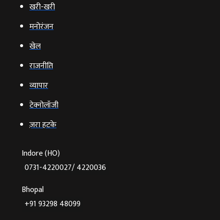
खरी-खरी
मनोरंजन
खेल
राजनीति
व्‍यापार
टेक्‍नोलॉजी
ज़रा हटके
Indore (HO)
0731-4220027/ 4220036
Bhopal
+91 93298 48099