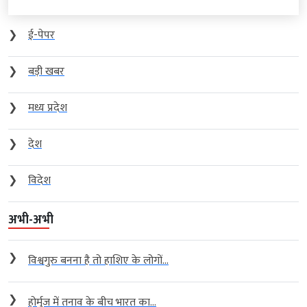
❯
ई-पेपर
❯
बड़ी खबर
❯
मध्य प्रदेश
❯
देश
❯
विदेश
अभी-अभी
❯
विश्वगुरु बनना है तो हाशिए के लोगों...
❯
होर्मुज में तनाव के बीच भारत का...