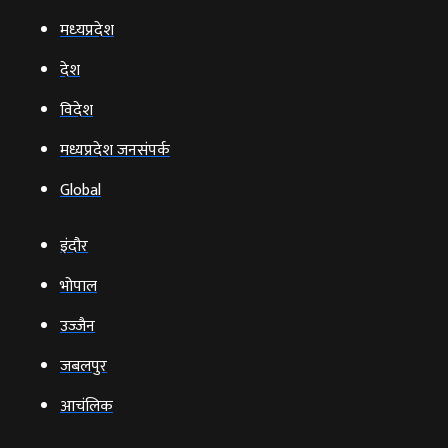
मध्‍यप्रदेश
देश
विदेश
मध्यप्रदेश जनसंपर्क
Global
इंदौर
भोपाल
उज्‍जैन
जबलपुर
आचंलिक