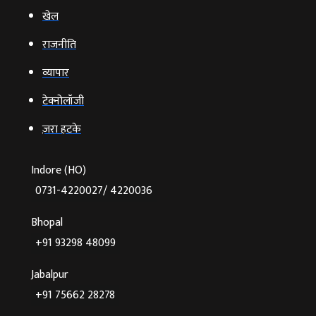
खेल
राजनीति
व्‍यापार
टेक्‍नोलॉजी
ज़रा हटके
Indore (HO)
0731-4220027/ 4220036
Bhopal
+91 93298 48099
Jabalpur
+91 75662 28278