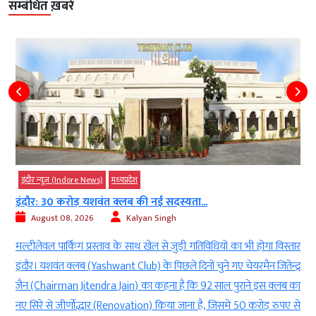
सम्बंधित ख़बरें
Indore News)
मध्‍यप्रदेश
इंदौर न्यूज़ (Indor
रोड़ यशवंत क्लब की नई सदस्यता...
इन्दौर: गोलू ने 
8, 2026
Kalyan Singh
August 08, 2
्किंग प्रस्ताव के साथ खेल से जुड़ी गतिविधियों का भी होगा विस्तार
सफाईकर्मियों ने
क्लब (Yashwant Club) के पिछले दिनों चुने गए चेयरमैन जितेन्द्र
(Indore) में नि
an Jitendra Jain) का कहना है कि 92 साल पुराने इस क्लब का
का जगह-जगह स्वा
ीर्णोद्धार (Renovation) किया जाना है, जिसमें 50 करोड़ रुपए से
भी बरसाए गए, इस