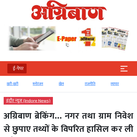
ई-पेपर
खरी-खरी
मनोरंजन
खेल
राजनीति
व्‍यापार
टे
इंदौर न्यूज़ (Indore News)
अग्रिबाण ब्रेकिंग… नगर तथा ग्राम निवेश
से छुपाए तथ्यों के विपरित हासिल कर ली