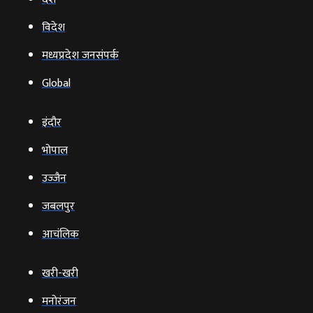
विदेश
मध्यप्रदेश जनसंपर्क
Global
इंदौर
भोपाल
उज्‍जैन
जबलपुर
आचंलिक
खरी-खरी
मनोरंजन