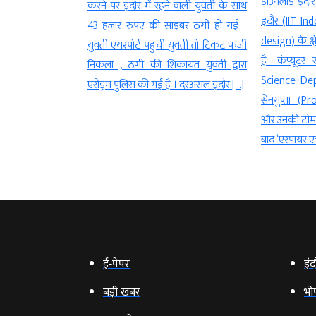
डाउनलोड इंदौर। भारतीय प्रौद्योगिकी संस्थान
े वाली युवती के साथ
(Indore) य
इंदौर (IIT Indore) ने चिप डिजाइन (Chip
ाइबर ठगी हो गई ।
Police) एनसी
design) के क्षेत्र में बड़ी उपलब्धि हासिल की
युवती तो टिकट फर्जी
को याताया
है। कंप्यूटर साइंस विभाग (Computer
ायत युवती द्वारा
management
Science Department) के प्रो. अनिर्बन
ै । दरअसल इंदौर […]
उन्हें यातायात
सेनगुप्ता (Prof. Anirban Sengupta)
कल शाम भी प्
और उनकी टीम ने करीब 10 साल के शोध के
पुलिस की उपस्
बाद ‘एस्पायर एचएलएसÓ नामक […]
संभालने के […]
ई‑पेपर
इंद
बड़ी खबर
भो