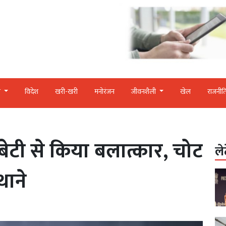
र
विदेश
खरी-खरी
मनोरंजन
जीवनशैली
खेल
राजनीत
े बेटी से किया बलात्कार, चोट
ले
थाने