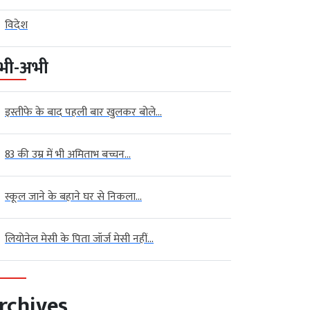
विदेश
भी-अभी
इस्तीफे के बाद पहली बार खुलकर बोले...
83 की उम्र में भी अमिताभ बच्चन...
स्कूल जाने के बहाने घर से निकला...
 न्यूज़ (Indore News)
मध्‍यप्रदेश
ौर: दिशा देने वाली बैठक ही
ीन, आधे...
लियोनेल मेसी के पिता जॉर्ज मेसी नहीं...
August 09,
Kalyan
Singh
रतिनिधियों ने सवाल पूछे, न अफसरों ने
rchives