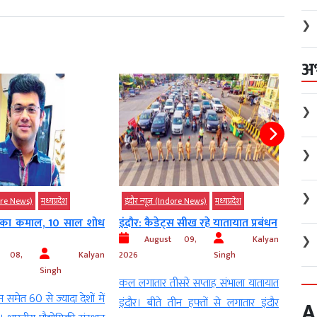
❯
अ
❯
❯
❯
ndore News)
मध्‍यप्रदेश
इंदौर न्यूज़ (Indore News)
मध्‍यप्रदेश
इंदौर
स सीख रहे यातायात प्रबंधन
इंदौर: अब स्कूलों में भी छात्रों की
इन्द
ऑनलाइन...
दिशाह
❯
t 09,
Kalyan
Singh
August 09,
Kalyan
2026
Singh
2026
सरे सप्ताह संभाला यातायात
इंदौर। स्कूल (schools) में कौन विद्यार्थी
न जनप्
ीन हफ्तों से लगातार इंदौर
A