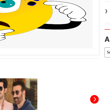
❯
A
Arc