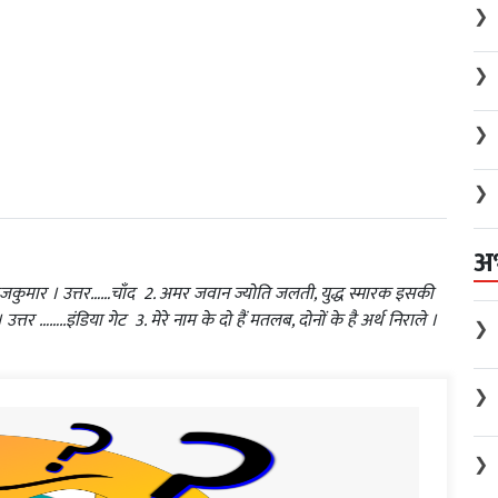
❯
❯
❯
❯
अ
का राजकुमार । उत्तर……चाँद 2. अमर जवान ज्योति जलती, युद्ध स्मारक इसकी
र ……..इंडिया गेट 3. मेरे नाम के दो हैं मतलब, दोनों के है अर्थ निराले ।
❯
❯
❯