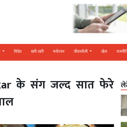
र
विदेश
खरी-खरी
मनोरंजन
जीवनशैली
खेल
राजनीत
r के संग जल्द सात फेरे
ले
रवाल