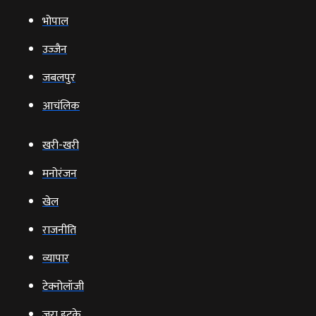
भोपाल
उज्‍जैन
जबलपुर
आचंलिक
खरी-खरी
मनोरंजन
खेल
राजनीति
व्‍यापार
टेक्‍नोलॉजी
ज़रा हटके