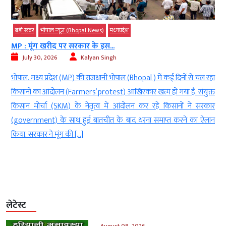
बड़ी खबर
भोपाल न्यूज़ (Bhopal News)
मध्‍यप्रदेश
MP : मूंग खरीद पर सरकार के इस...
July 30, 2026
Kalyan Singh
व
भोपाल. मध्य प्रदेश (MP) की राजधानी भोपाल (Bhopal ) में कई दिनों से चल रहा
स
किसानों का आंदोलन (Farmers’ protest) आखिरकार खत्म हो गया है. संयुक्त
ी
किसान मोर्चा (SKM) के नेतृत्व में आंदोलन कर रहे किसानों ने सरकार
र
(government) के साथ हुई बातचीत के बाद धरना समाप्त करने का ऐलान
े
किया. सरकार ने मूंग की […]
लेटेस्ट
August 08, 2026