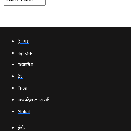
ई‑पेपर
बड़ी खबर
मध्‍यप्रदेश
देश
विदेश
मध्यप्रदेश जनसंपर्क
Global
इंदौर