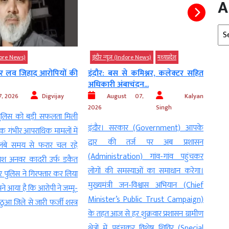
A
Arc
ndore News)
इंदौर न्यूज़ (Indore News)
मध्‍यप्रदेश
इंदौर
 और लव जिहाद आरोपियों की
इंदौर: बस से कमिश्नर, कलेक्टर सहित
अमिता
अधिकारी अंबाचंदन...
भी नक
, 2026
Digvijay
August 07,
Kalyan
2026
Singh
2026
 पुलिस को बड़ी सफलता मिली
इंदौर। सरकार (Government) आपके
इंदौर,
क गंभीर आपराधिक मामलों में
द्वार की तर्ज पर अब प्रशासन
कल रा
बे समय से फरार चल रहे
(Administration) गांव-गांव पहुंचकर
Ghee
ाश अनवर कादरी उर्फ डकैत
लोगों की समस्याओं का समाधान करेगा।
(Gova
पुलिस ने गिरफ्तार कर लिया
मुख्यमंत्री जन-विश्वास अभियान (Chief
गई। रा
मने आया है कि आरोपी ने जम्मू-
Minister’s Public Trust Campaign)
के भार
आ जिले से जारी फर्जी शस्त्र
के तहत आज से हर शुक्रवार प्रशासन ग्रामीण
(FSSAI
क्षेत्रों में पहुंचकर विशेष शिविर (Special
घी के 