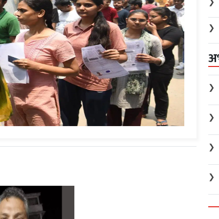
❯
❯
अ
❯
❯
❯
❯