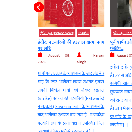
)
मध्‍यप्रदेश
इंदौर न्यूज़ (Indore News)
मध्‍यप्रदेश
इंदौर न्यूज़ (I
वड़ यात्रा के लिए
इंदौर: पटवारियों की हड़ताल खत्म, काम
पूर्व पार्षद
पर लौटे
फंडिंग...
Kalyan
August 08,
Kalyan
August 07
Singh
2026
Singh
इंदौर। इंदौर
 यात्रा निकलते ही
मांगों पर सरकार के आश्वासन के बाद संघ ने 3
है। 27 से अधि
इन्दौर। कल शहर
माह के लिए आंदोलन किया स्थगित इंदौर।
आरोपी और लं
णेश्वरी कावड़ यात्रा
अपनी विभिन्न मांगों को लेकर हड़ताल
कुख्यात बदम
war Yatra) का
(strike) पर चल रहे पटवारियों (Patwaris)
को सदर बाजार 
(Welcome) किया
ने सरकार (Government) के आश्वासन के
है। जांच में सा
मंच से फूल भी बरसाए
बाद आंदोलन स्थगित कर दिया है। मध्यप्रदेश
कश्मीर के कठु
पर गंदगी फैल गई,
पटवारी संघ के प्रांताध्यक्ष ने उपस्थित जिला
लाइसेंस […]
lu Shukla) ने पहले
अध्यक्षों की सहमति से हड़ताल को […]