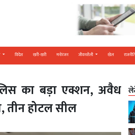
र
विदेश
खरी-खरी
मनोरंजन
जीवनशैली
खेल
राजनीत
लिस का बड़ा एक्शन, अवैध
ले
ा, तीन होटल सील