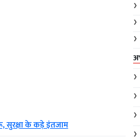
❯
❯
❯
अ
❯
❯
❯
ू, सुरक्षा के कड़े इंतजाम
❯