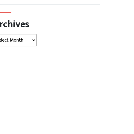
rchives
hives