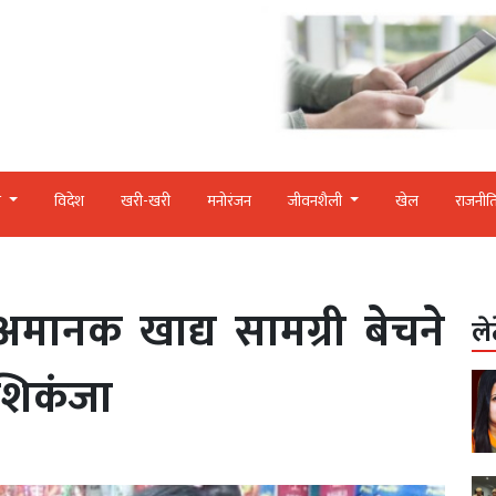
र
विदेश
खरी-खरी
मनोरंजन
जीवनशैली
खेल
राजनीत
 अमानक खाद्य सामग्री बेचने
ले
शिकंजा