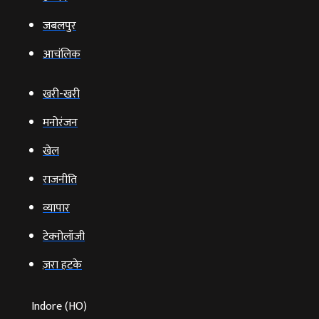
जबलपुर
आचंलिक
खरी-खरी
मनोरंजन
खेल
राजनीति
व्‍यापार
टेक्‍नोलॉजी
ज़रा हटके
Indore (HO)