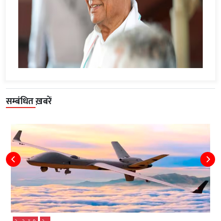
सम्बंधित ख़बरें