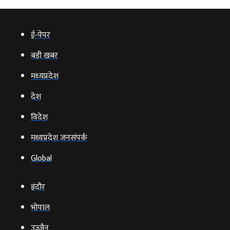
ई‑पेपर
बड़ी खबर
मध्‍यप्रदेश
देश
विदेश
मध्यप्रदेश जनसंपर्क
Global
इंदौर
भोपाल
उज्‍जैन