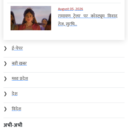
August 05, 2026
रामायण ट्रेलर पर कॉस्ट्यूम विवाद
तेज, सुरभि...
❯
ई-पेपर
❯
बड़ी खबर
❯
मध्य प्रदेश
❯
देश
❯
विदेश
अभी-अभी