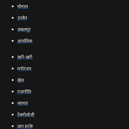
भोपाल
उज्‍जैन
जबलपुर
आचंलिक
खरी-खरी
मनोरंजन
खेल
राजनीति
व्‍यापार
टेक्‍नोलॉजी
ज़रा हटके