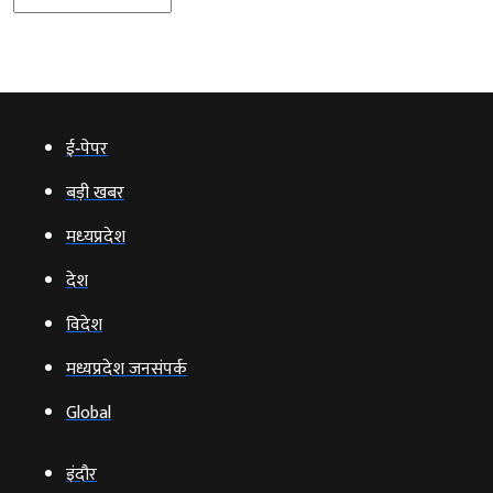
ई‑पेपर
बड़ी खबर
मध्‍यप्रदेश
देश
विदेश
मध्यप्रदेश जनसंपर्क
Global
इंदौर