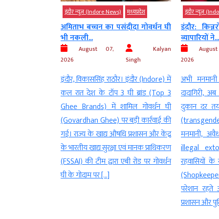
)
मध्‍यप्रदेश
इंदौर न्यूज़ (Indore News)
मध्‍यप्रदेश
इंदौर न्यूज़ (Ind
News)
ंदीदा गोवर्धन घी
इंदौर: किन्नरों के लिए राजबाड़ा के
CJI सूर्यका
व्यापारियों ने...
महाकाल दर्शन
Kalyan
August 07,
Kalyan
Augus
Singh
2026
Singh
2026
। इंदौर (Indore) में
अभी मनमानी वसूली के साथ करते हैं
इंदौर. चीफ जस्
 घी ब्रांड (Top 3
दादागिरी, अब 200 और 500 रुपए प्रति
Kant) की धर्मप
शामिल गोवर्धन घी
दुकान दर तय इंदौर। शहरभर में किन्नरों
महाकाल दर्शन
र बड़ी कार्रवाई की
(transgender) द्वारा की जाने वाली
साढ़े 5 की फ्
ि प्रशासन और केंद्र
मनमानी, अवैध वसूली (Arbitrary and
पहुंचेंगे, मुख्
ा एवं मानक प्राधिकरण
illegal extortion) और दादागीरी से
उज्जैन साथ जाए
 एबी रोड पर गोवर्धन
रहवासियों के साथ-साथ दुकानदार-व्यापारी
के भूमिपूजन म
(Shopkeeper-Trader) भी लगातार
के दर्शन कर रात
परेशान रहते आए हैं। अभी तक शासन-
प्रशासन और पुलिस इस मामले में […]