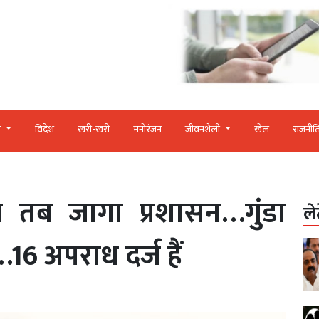
र
विदेश
खरी-खरी
मनोरंजन
जीवनशैली
खेल
राजनीत
ी तब जागा प्रशासन…गुंडा
ले
16 अपराध दर्ज हैं