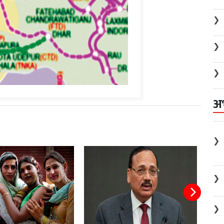
❯
❯
❯
अ
❯
❯
❯