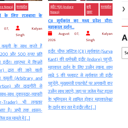
ore
बड़ी
मध्‍यप्रदेश
इंदौर न्यूज़ (Indore News)
देश
मध्‍यप्रदेश
इंदौर
❯
खबर
मौत से पहले पिता को भेजे WhatsApp
इंदौ
ंत का मध्य प्रदेश दौरा:
मैसेज...
जाएंगे.
...
August 07, 2026
AGNIBAN
A
t 07,
Kalyan
2026
इंदौर। मध्य प्रदेश हाईकोर्ट (Madhya
Singh
इंदौर
Pradesh High Court) की इंदौर खंडपीठ
Arc
टिज (CJI ) सूर्यकांत (Surya
शहर
ने आत्महत्या से जुड़े एक मामले में महत्वपूर्ण
त्नी इंदौर (Indore) पहुंची,
(Dila
टिप्पणी करते हुए मृतक द्वारा मौत से पहले
 के लिए उज्जैन रवाना. शाम
पहले 
अपने पिता को भेजे गए व्हाट्सऐप
लाइट से सूर्यकांत जी इंदौर
फर्मो
(WhatsApp) संदेशों को प्रथम दृष्टया ‘डाइंग
यमंत्री एयरपोर्ट पर अगवानी कर
स्थान
डिक्लेरेशन’ (Dying declaration) के रूप
ंगे, जहां पर जजेस गेस्ट हाउस
लेकिन
में स्वीकार किया है। अदालत ने इन्हीं
ें शामिल होकर महाकालेश्वर
स्थिति
इलेक्ट्रॉनिक साक्ष्यों और अन्य […]
 में इंदौर लौट […]
[…]