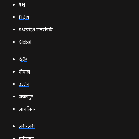
देश
विदेश
मध्यप्रदेश जनसंपर्क
Global
इंदौर
भोपाल
उज्‍जैन
जबलपुर
आचंलिक
खरी-खरी