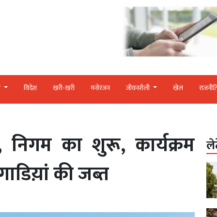
र
विदेश
खरी-खरी
मनोरंजन
जीवनशैली
खेल
राजनीत
 निगम का शुरू, कार्यक्रम
ले
गाडिय़ां की जब्त