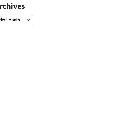
rchives
hives