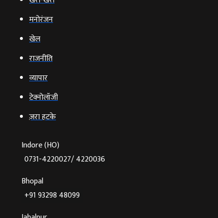
खरी-खरी
मनोरंजन
खेल
राजनीति
व्‍यापार
टेक्‍नोलॉजी
ज़रा हटके
Indore (HO)
0731-4220027/ 4220036
Bhopal
+91 93298 48099
Jabalpur