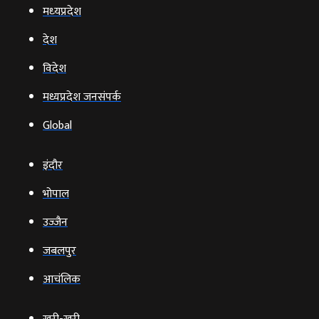
मध्‍यप्रदेश
देश
विदेश
मध्यप्रदेश जनसंपर्क
Global
इंदौर
भोपाल
उज्‍जैन
जबलपुर
आचंलिक