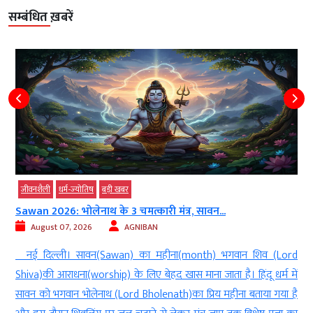
सम्बंधित ख़बरें
जीवनशैली
धर्म-ज्‍योतिष
बड़ी खबर
Sawan 2026: भोलेनाथ के 3 चमत्कारी मंत्र, सावन...
August 07, 2026
AGNIBAN
ल
नई दिल्ली। सावन(Sawan) का महीना(month) भगवान शिव (Lord
े
Shiva)की आराधना(worship) के लिए बेहद खास माना जाता है। हिंदू धर्म में
े
सावन को भगवान भोलेनाथ (Lord Bholenath)का प्रिय महीना बताया गया है