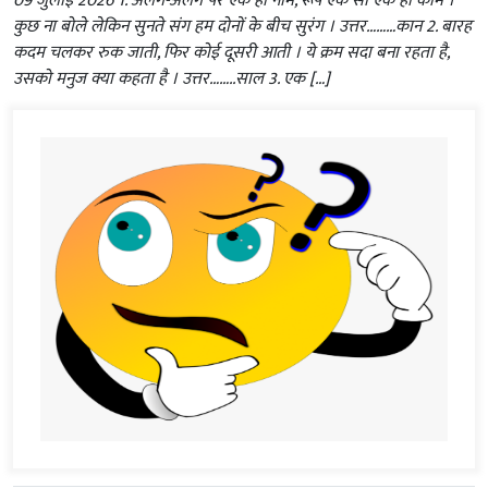
09 जुलाई 2026 1. अलग-अलग पर एक हीं नाम, रूप एक सा एक हीं काम ।
कुछ ना बोले लेकिन सुनते संग हम दोनों के बीच सुरंग । उत्तर………कान 2. बारह
कदम चलकर रुक जाती, फिर कोई दूसरी आती । ये क्रम सदा बना रहता है,
उसको मनुज क्या कहता है । उत्तर……..साल 3. एक […]