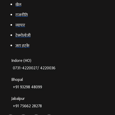
खेल
राजनीति
व्‍यापार
टेक्‍नोलॉजी
ज़रा हटके
Indore (HO)
0731-4220027/ 4220036
Bhopal
+91 93298 48099
Jabalpur
+91 75662 28278