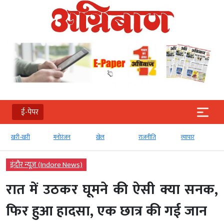
ई-पेपर
री-खरी
मनोरंजन
खेल
राजनीति
व्‍यापार
टेक्‍नोल
इंदौर न्यूज़ (Indore News)
रात में उठकर घूमने की ऐसी क्या सनक,
फिर हुआ हादसा, एक छात्र की गई जान