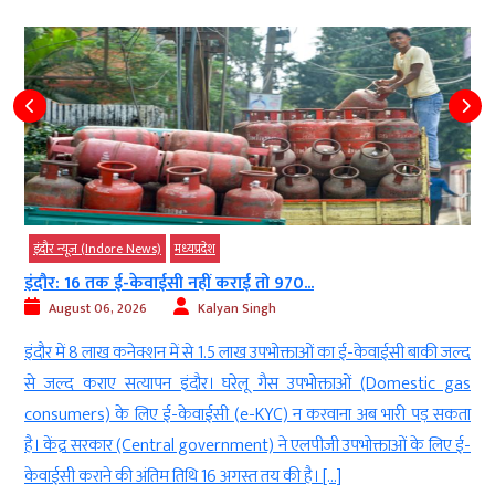
इंदौर न्यूज़ (Indore News)
देश
मध्‍यप्रदेश
...
MP: इंदौर में लोगों की जान से खिलवाड़…....
August 06, 2026
AGNIBAN
क्ताओं का ई-केवाईसी बाकी जल्द
इंदौर। नगर निगम (Municipal council) द्वारा शहर के
 उपभोक्ताओं (Domestic gas
जा रहे फोर लेयर रंबल स्ट्रिप (Four-layer rumbl
न करवाना अब भारी पड़ सकता
लिए हादसों का सबब बन रहे हैं। स्पीड ब्रेकर (Spee
एलपीजी उपभोक्ताओं के लिए ई-
लगाई जाने वाली यह प्लास्टिक व रबर की रंबल स्ट्रिप
 है। […]
टूट […]