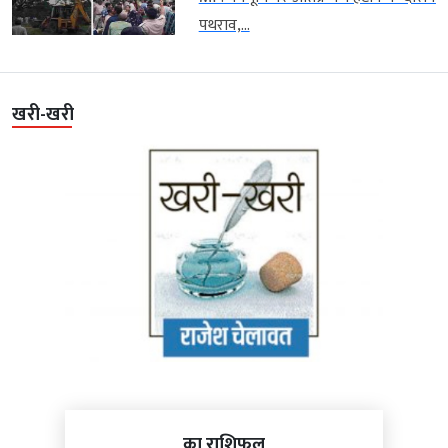
पथराव,...
खरी-खरी
का राशिफल