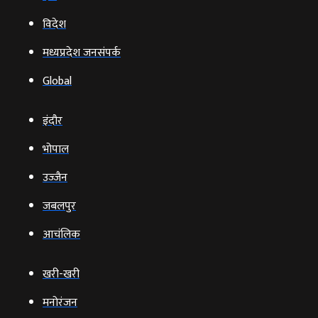
विदेश
मध्यप्रदेश जनसंपर्क
Global
इंदौर
भोपाल
उज्‍जैन
जबलपुर
आचंलिक
खरी-खरी
मनोरंजन