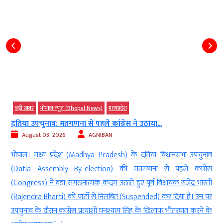
बड़ी खबर
भोपाल न्यूज़ (Bhopal News)
मध्‍यप्रदेश
दतिया उपचुनाव: मतगणना से पहले कांग्रेस ने उठाया...
August 03, 2026
AGNIBAN
c
भोपाल। मध्य प्रदेश (Madhya Pradesh) के दतिया विधानसभा उपचुनाव
ी
(Datia Assembly By-election) की मतगणना से पहले कांग्रेस
े
(Congress) ने बड़ा संगठनात्मक कदम उठाते हुए पूर्व विधायक राजेंद्र भारती
र
(Rajendra Bharti) को पार्टी से निलंबित (Suspended) कर दिया है। उन पर
उपचुनाव के दौरान कांग्रेस प्रत्याशी घनश्याम सिंह के खिलाफ भीतरघात करने के