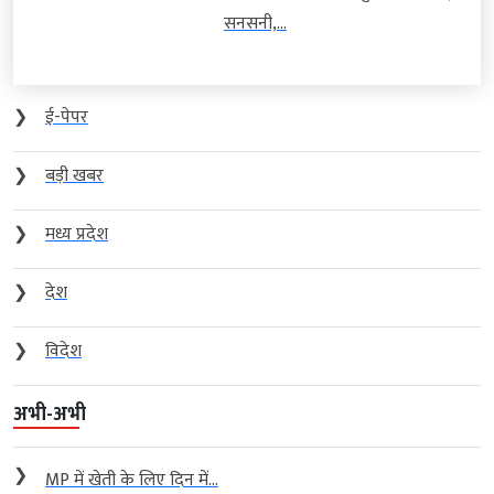
सनसनी,...
❯
ई-पेपर
❯
बड़ी खबर
❯
मध्य प्रदेश
❯
देश
❯
विदेश
अभी-अभी
❯
MP में खेती के लिए दिन में...