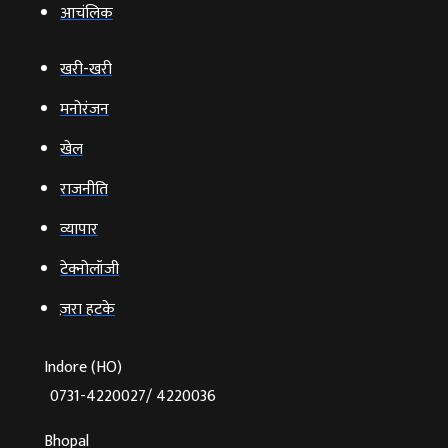
आचंलिक
खरी-खरी
मनोरंजन
खेल
राजनीति
व्‍यापार
टेक्‍नोलॉजी
ज़रा हटके
Indore (HO)
0731-4220027/ 4220036
Bhopal