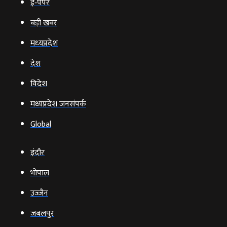
ई‑पेपर
बड़ी खबर
मध्‍यप्रदेश
देश
विदेश
मध्यप्रदेश जनसंपर्क
Global
इंदौर
भोपाल
उज्‍जैन
जबलपुर