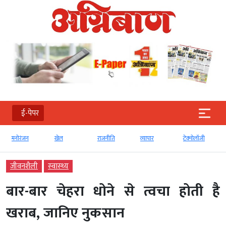
ई-पेपर
मनोरंजन
खेल
राजनीति
व्‍यापार
टेक्‍नोलॉजी
जीवनशैली
स्‍वास्‍थ्‍य
बार-बार चेहरा धोने से त्वचा होती है
खराब, जानिए नुकसान