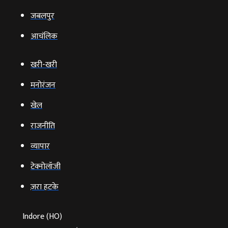
जबलपुर
आचंलिक
खरी-खरी
मनोरंजन
खेल
राजनीति
व्‍यापार
टेक्‍नोलॉजी
ज़रा हटके
Indore (HO)