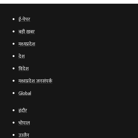
ई‑पेपर
बड़ी खबर
मध्‍यप्रदेश
देश
विदेश
मध्यप्रदेश जनसंपर्क
Global
इंदौर
भोपाल
उज्‍जैन