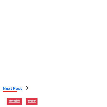
Next Post
जीवनशैली
स्‍वास्‍थ्‍य